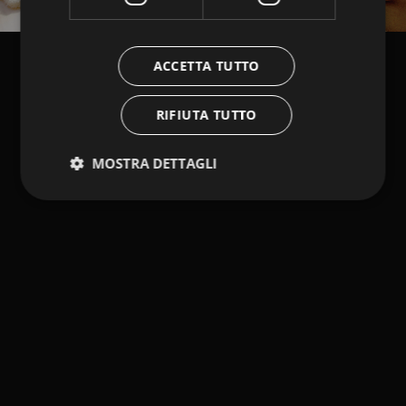
ACCETTA TUTTO
RIFIUTA TUTTO
MOSTRA DETTAGLI
Strettamente necessari
Performance
Targeting
Funzionalità
I cookie strettamente necessari consentono le
funzionalità principali del sito web come l'accesso
dell'utente e la gestione dell'account. Il sito web non
può essere utilizzato correttamente senza i cookie
strettamente necessari.
Fornitore /
Nome
Scadenza
Descrizione
Dominio