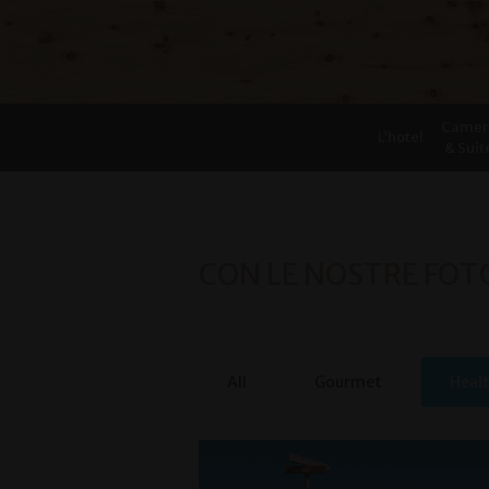
Camer
L’hotel
& Suit
CON LE NOSTRE FOTO
All
Gourmet
Heal