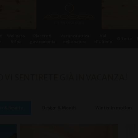
e
Wellness
Piacere &
Vacanza attiva
Val
Offerte
e
& Spa
gastronomia
nella natura
d'Ultimo
 VI SENTIRETE GIÀ IN VACANZA!
th & Beauty
Design & Moods
Winter in motion