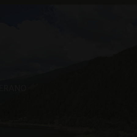
ri come offerte in
ics, che è un
nemente utilizzato
nti unici
ificatore del
zzato per calcolare i
dei siti.
 Sitzungsstatus
MERANO