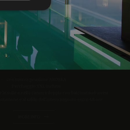
 del 10% per prenotazioni di 4 notti o più!
e la gestione
ontano dal caos con una notte in omaggio. Con la nostra Offerta
23/06/2026 - 30/09/2026
e Estate, godetevi 7 notti pagandone solo 6.
23/06/2026 - 30/09/2026
da 1807.00 EUR
da 1302.00 EUR
nsione "Life Balance" per l'intero soggiorno
amenti di benessere.
le suite e nella camera matrimoniale Zirmbaum con balcone
con mezza pensione AROSEA
esposto a sud-ovest
verwendet, um die
Parcheggio XXL incluso
 speichern. Das
Ampia area sauna
ngsgemäß
te le suite e nella camera doppia con balcone sud-ovest
tilizzo della sala fitness "Techno Gym"
notazione e al saldo dell'intero importo entro 48 ore
tilizzo delle sale relax e della palestra
cheggio nel nostro garage sotterraneo
notazione e con pagamento dell'importo totale entro 48 ore.
MORE INFO
MORE INFO