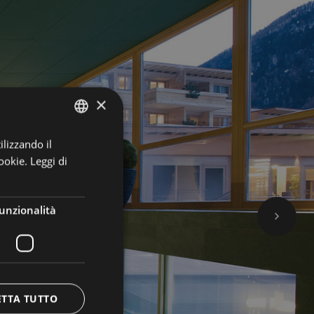
×
ilizzando il
GERMAN
ookie.
Leggi di
ITALIAN
PRENOTA ORA
ENGLISH
unzionalità
ETTA TUTTO