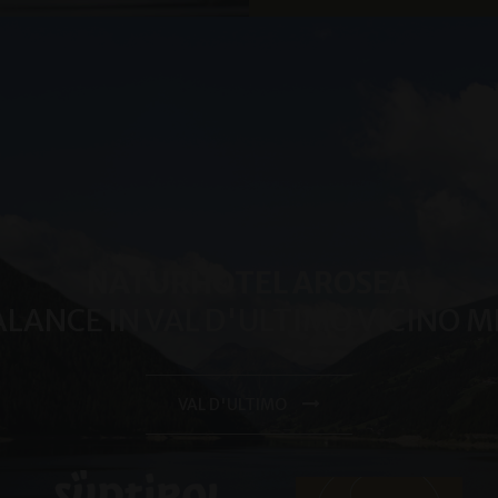
2 mesi 4
1 anno 1
Utilizzato da Facebook per fornire una serie di prodotti pubblicita
Questo nome di cookie è associato a Google Universal Analyt
Google
settimane
mese
tempo reale da inserzionisti di terze parti
aggiornamento significativo del servizio di analisi più comu
LLC
da Google. Questo cookie viene utilizzato per distinguere ute
.arosea.it
assegnando un numero generato in modo casuale come ident
cliente. È incluso in ogni richiesta di pagina in un sito e utili
dati di visitatori, sessioni e campagne per i rapporti di analisi 
.arosea.it
1 anno 1
Dieses Cookie wird von Google Analytics verwendet, um den
mese
beizubehalten.
NATURHOTEL AROSEA
BALANCE IN VAL D'ULTIMO VICINO 
VAL D'ULTIMO