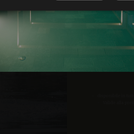
Strettamente necessari
Performance
Targeting
Funzionalità
Sconto
 necessari consentono le funzionalità principali del sito web come l'accesso dell'utente 
Rilassate giornate estive l
 web non può essere utilizzato correttamente senza i cookie strettamente necessari.
Special
Fornitore /
Scadenza
Descrizione
Dominio
www.arosea.it
Sessione
Joomla layout builder
Mezza pe
www.arosea.it
1
Questo cookie è utilizzato per la selezione dei tratt
Disponibile in tutte 
settimana
nt
5 mesi 3
Dieses Cookie wird vom Cookie-Script.com-Dienst 
CookieScript
settimane
Einwilligungseinstellungen für Besucher-Cookies zu
www.arosea.it
Cookie-Banner von Cookie-Script.com muss ordnu
disponibile in tut
U
funktionieren.
Valido alla pre
U
Google Privacy Policy
Par
Valido per una sola pre
Fornitore
/
/
Scadenza
Descrizione
Scadenza
Descrizione
Dominio