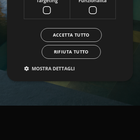
Targeting
Funzionalità
ACCETTA TUTTO
RIFIUTA TUTTO
MOSTRA DETTAGLI
Strettamente necessari
Performance
Targeting
Funzionalità
I cookie strettamente necessari consentono le
funzionalità principali del sito web come l'accesso
dell'utente e la gestione dell'account. Il sito web non
può essere utilizzato correttamente senza i cookie
strettamente necessari.