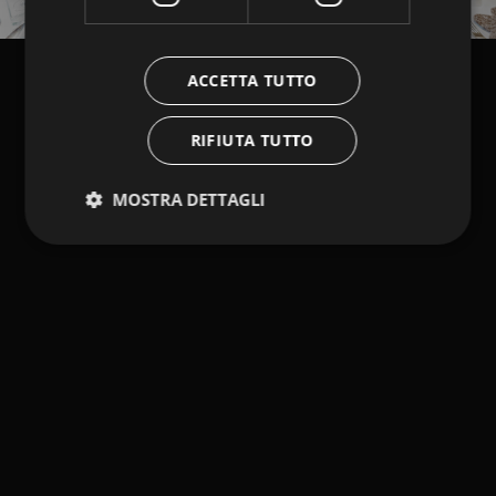
ACCETTA TUTTO
RIFIUTA TUTTO
MOSTRA DETTAGLI
Strettamente necessari
Performance
Targeting
Funzionalità
I cookie strettamente necessari consentono le
funzionalità principali del sito web come l'accesso
dell'utente e la gestione dell'account. Il sito web non
può essere utilizzato correttamente senza i cookie
strettamente necessari.
Fornitore /
Nome
Scadenza
Descrizione
Dominio