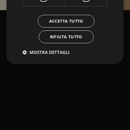
ACCETTA TUTTO
RIFIUTA TUTTO
MOSTRA DETTAGLI
Strettamente necessari
Performance
Targeting
Funzionalità
I cookie strettamente necessari consentono le
funzionalità principali del sito web come l'accesso
dell'utente e la gestione dell'account. Il sito web non
può essere utilizzato correttamente senza i cookie
strettamente necessari.
Fornitore /
Nome
Scadenza
Descrizione
Dominio