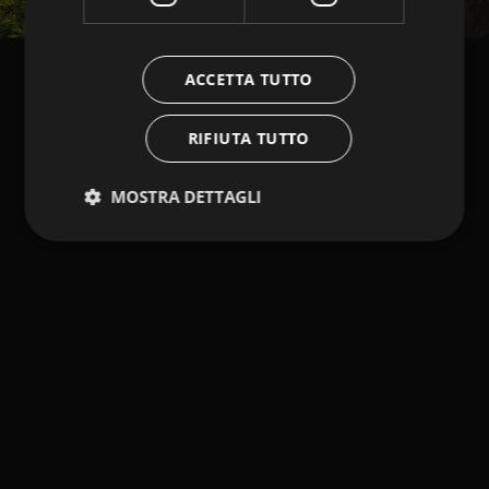
ACCETTA TUTTO
RIFIUTA TUTTO
MOSTRA DETTAGLI
Strettamente necessari
Performance
Targeting
Funzionalità
I cookie strettamente necessari consentono le
funzionalità principali del sito web come l'accesso
dell'utente e la gestione dell'account. Il sito web non
può essere utilizzato correttamente senza i cookie
strettamente necessari.
Fornitore /
Nome
Scadenza
Descrizione
Dominio