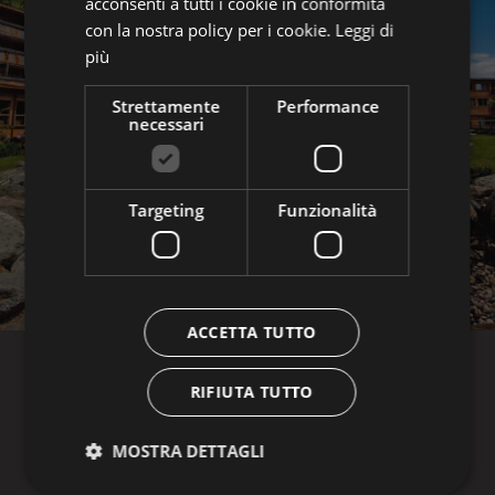
acconsenti a tutti i cookie in conformità
con la nostra policy per i cookie.
Leggi di
più
7=6 Special
Short Stay
Strettamente
Performance
necessari
Targeting
Funzionalità
ACCETTA TUTTO
AROSEA LIFE BALANCE HOTEL
RIFIUTA TUTTO
Pracupola al lago 355
I-
39016
S. Valburga
MOSTRA DETTAGLI
Val d'Ultimo presso Merano /
Alto Adige