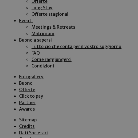
Offerte
Long Stay
Offerte stagionali
Eventi
Meetings & Retreats
Matrimoni
Buono a sapersi
Tutto ciò che conta per il vostro soggiorno
FAQ
Come raggiungerci
Condizioni
Fotogallery
Buono
Offerte
Click to pay
Partner
Awards
Sitemap
Credits
Dati Societari