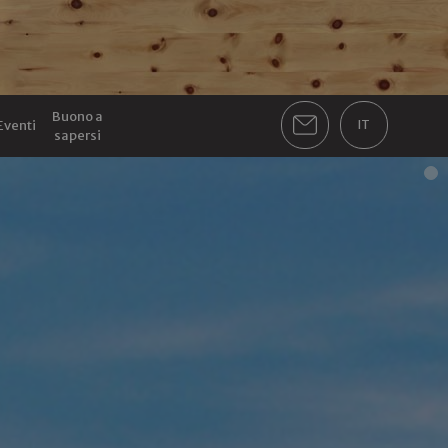
Buono a
Eventi
IT
sapersi