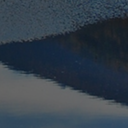
amenti di benessere.
verwendet, um die
 speichern. Das
ngsgemäß
ri come offerte in
ics, che è un
nemente utilizzato
nti unici
ificatore del
zzato per calcolare i
dei siti.
 Sitzungsstatus