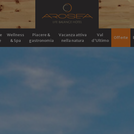
e
Wellness
Piacere &
Vacanza attiva
Val
Offerte
e
& Spa
gastronomia
nella natura
d'Ultimo