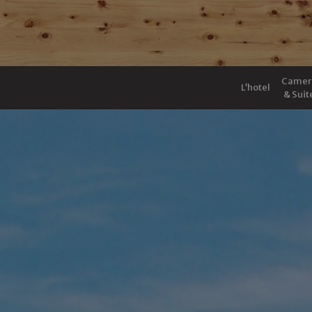
Camer
L’hotel
& Suit