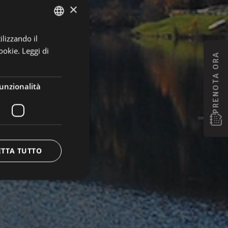
×
ilizzando il
GERMAN
ookie.
Leggi di
ITALIAN
PRENOTA ORA
ENGLISH
unzionalità
ETTA TUTTO
e la gestione