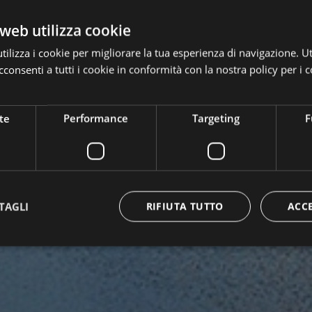
web utilizza cookie
ilizza i cookie per migliorare la tua esperienza di navigazione. Ut
consenti a tutti i cookie in conformità con la nostra policy per i c
te
Performance
Targeting
F
TAGLI
RIFIUTA TUTTO
ACC
Strettamente necessari
Performance
Targeting
Funzionalità
 necessari consentono le funzionalità principali del sito web come l'accesso dell'utente 
 web non può essere utilizzato correttamente senza i cookie strettamente necessari.