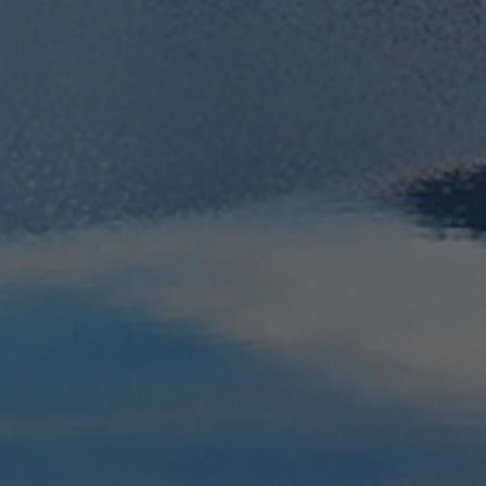
Fornitore /
Scadenza
Descrizione
Dominio
www.arosea.it
Sessione
Joomla layout builder
www.arosea.it
1
Questo cookie è utilizzato per la selezione dei tratt
settimana
nt
5 mesi 3
Dieses Cookie wird vom Cookie-Script.com-Dienst 
CookieScript
settimane
Einwilligungseinstellungen für Besucher-Cookies zu
www.arosea.it
Cookie-Banner von Cookie-Script.com muss ordnu
funktionieren.
Google Privacy Policy
Fornitore
/
/
Scadenza
Descrizione
Scadenza
Descrizione
Dominio
2 mesi 4
1 anno 1
Utilizzato da Facebook per fornire una serie di prodotti pubblicita
Questo nome di cookie è associato a Google Universal Analyt
Google
settimane
mese
tempo reale da inserzionisti di terze parti
aggiornamento significativo del servizio di analisi più comu
LLC
da Google. Questo cookie viene utilizzato per distinguere ute
.arosea.it
assegnando un numero generato in modo casuale come ident
cliente. È incluso in ogni richiesta di pagina in un sito e utili
dati di visitatori, sessioni e campagne per i rapporti di analisi 
.arosea.it
1 anno 1
Dieses Cookie wird von Google Analytics verwendet, um den