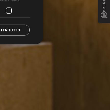
ETTA TUTTO
e la gestione
amenti di benessere.
verwendet, um die