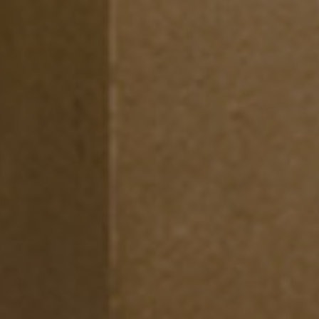
Nome
Fornitore 
Nome
Dominio
_ga
_fbp
Meta
Platform
Inc.
.arosea.it
_ga_6JV6HD1QHW