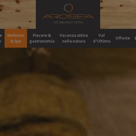
e
Wellness
Piacere &
Vacanza attiva
Val
Offerte
e
& Spa
gastronomia
nella natura
d'Ultimo